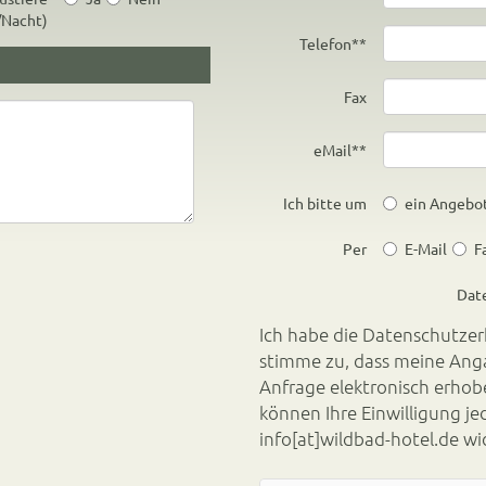
/Nacht)
Telefon*
*
Fax
eMail*
*
Ich bitte um
ein Angebo
Per
E-Mail
F
Dat
Ich habe die
Datenschutzer
stimme zu, dass meine Angaben und Daten zur Beantwortung meiner
Anfrage elektronisch erhoben und gespeichert werden. Hinweis: Sie
info[at]wildbad-hotel.de
wi