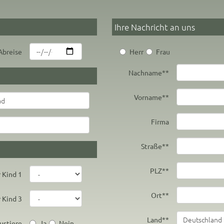
Ihre Nachricht an uns
Abreise
Herr
Frau
Nachname*
*
Vorname*
*
Firma
Straße*
*
PLZ*
*
r Kind 1
Ort*
*
r Kind 3
Land*
*
ustiere
Ja
Nein